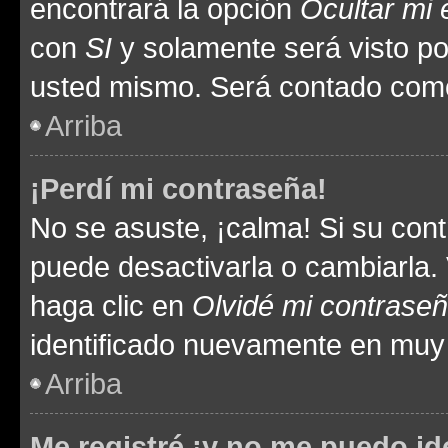
encontrará la opción
Ocultar mi
con
SI
y solamente será visto p
usted mismo. Será contado como
Arriba
¡Perdí mi contraseña!
No se asuste, ¡calma! Si su co
puede desactivarla o cambiarla. V
haga clic en
Olvidé mi contrase
identificado nuevamente en muy
Arriba
Me registré ¡y no me puedo ide