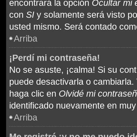
encontrará la opción
Ocultar mi
con
SI
y solamente será visto p
usted mismo. Será contado como
Arriba
¡Perdí mi contraseña!
No se asuste, ¡calma! Si su co
puede desactivarla o cambiarla. V
haga clic en
Olvidé mi contrase
identificado nuevamente en muy
Arriba
Me registré ¡y no me puedo ide