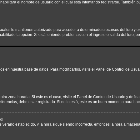
shabilitara el nombre de usuario con el cual está intentando registrarse. También 
s cuales le mantienen autorizado para acceder a determinados recursos del foro y e
habilitado la opción. Si está teniendo problemas con el ingreso o salida del foro, 
os en nuestra base de datos. Para modificarlos, visite el Panel de Control de Usuar
otra zona horaria. Si este es el caso, visite el Panel de Control de Usuario y defin
erencias, debe estar registrado. Si no lo está, este es un buen momento para hac
o!
 de verano establecido, y la hora sigue siendo incorrecta, entonces la hora almacen