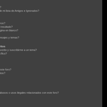
?
e mi lista de Amigos e Ignorados?
oros?
 resultado?
gina en blanco?
nsajes y temas?
itos
avorito y suscribirme a un tema?
ífico?
este foro?
ntos?
busos o usos ilegales relacionados con este foro?