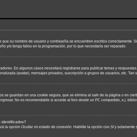
de que su nombre de usuario y contraseña se encuentren escritos correctamente. 
eño y/o tenga fallos en la programación, por lo que necesitaría ser reparado.
radores. En algunos casos necesitará registrarse para publicar temas y respuestas.
sonalizada (avatar), mensajes privados, suscripción a grupos de usuarios, etc. Ta
os se guardan en una cookie segura, que se elimina al salir de la página o en cie
gresar. No es recomendable si accede al foro desde un PC compartido, e.j. bibliotec
 identificados?
ará la opción
Ocultar mi estado de conexión
. Habilite la opción con
SI
y solamente s