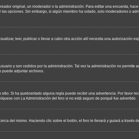
ador original, un moderador o la administración. Para editar una encuesta, hace c
ar las opciones. Sin embargo, si algún miembro ha votado, solo moderadores o admi
sualizar, leer, publicar o llevar a cabo otra acción allí necesita una autorizació
usuario y son cedidos por la administración. Tal vez la administración no permite a
o puede adjuntar archivos.
 sitio. Si ha quebrantado alguna regla puede recibir una advertencia. Por favor re
íquese con La Administración del foro si no está seguro de porqué fue advertido.
cerca del mismo. Haciendo clic sobre el botón, el foro le llevará y guiará a través 