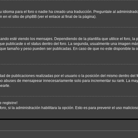
 idioma para el foro o nadie ha creado una traducción. Preguntale al administrador
 en el sitio de phpBB (ver el enlace al final de la página).
 esté viendo los mensajes. Dependiendo de la plantilla que utilice el foro, la p
 que publicaste o el status dentro del foro. La segunda, usualmente una imagen m
n que tamaño y peso pueden ser publicadas. En caso de que no este disponible la 
ad de publicaciones realizadas por el usuario o la posición del mismo dentro del 
, no abuses de mensajeear innecesariamente solo para incrementar su rank. La may
earte.
 registre!
oro, si la administración habilitara la opción. Esto es para prevenir el uso malici