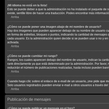
¡Mi idioma no está en la lista!
Esto se puede deber a que la administración no ha instalado el paquete de su
existe, sentíte libre de hacer una traducción. Podes encontrar más información
Arriba
¿Cómo se puede poner una imagen abajo de mi nombre de usuario?
Hay dos imagenes que pueden aparecer debajo de su nombre de usuario cuando
en forma de estrellas, bloques o puntos, indicando la cantidad de mensajes
cada usuario. Es la administración quien decide si se pueden usar o no y e
activada.
Arriba
¿Cómo se puede cambiar mi rango?
Rangos, los cuales aparecen debajo del nombre de usuario, indican la cantid
rank directamente ya que está determinado por la administración. Por favor
reducirán el número de publicaciones realizadas, hasta incluso pueden bann
Arriba
Cuando hago clic sobre el enlace de e-mail de un usuario, ¡me pide que me
Solo usuarios registrados pueden enviar e-mail a otros usuarios a través del f
Arriba
Publicación de mensajes
¿Cómo se puede publicar un mensaje en el foro?