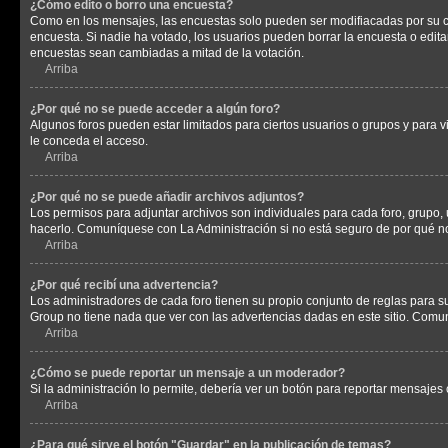
¿Cómo edito o borro una encuesta?
Como en los mensajes, las encuestas solo pueden ser modifiacadas por su cre
encuesta. Si nadie ha votado, los usuarios pueden borrar la encuesta o edit
encuestas sean cambiadas a mitad de la votación.
Arriba
¿Por qué no se puede acceder a algún foro?
Algunos foros pueden estar limitados para ciertos usuarios o grupos y para vi
le conceda el acceso.
Arriba
¿Por qué no se puede añadir archivos adjuntos?
Los permisos para adjuntar archivos son individuales para cada foro, grupo, 
hacerlo. Comuníquese con La Administración si no está seguro de por qué n
Arriba
¿Por qué recibí una advertencia?
Los administradores de cada foro tienen su propio conjunto de reglas para su
Group no tiene nada que ver con las advertencias dadas en este sitio. Comun
Arriba
¿Cómo se puede reportar un mensaje a un moderador?
Si la administración lo permite, debería ver un botón para reportar mensajes 
Arriba
¿Para qué sirve el botón "Guardar" en la publicación de temas?