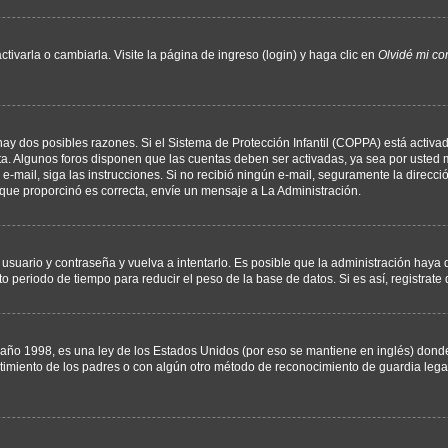
varla o cambiarla. Visite la página de ingreso (login) y haga clic en
Olvidé mi co
hay dos posibles razones. Si el Sistema de Protección Infantil (COPPA) está activad
ta. Algunos foros disponen que las cuentas deben ser activadas, ya sea por usted m
un e-mail, siga las instrucciones. Si no recibió ningún e-mail, seguramente la direc
l que proporcinó es correcta, envíe un mensaje a La Administración.
 usuario y contraseña y vuelva a intentarlo. Es posible que la administración hay
eriodo de tiempo para reducir el peso de la base de datos. Si es así, registrate 
 1998, es una ley de los Estados Unidos (por eso se mantiene en inglés) donde se 
centimiento de los padres o con algún otro método de reconocimiento de guardia lega