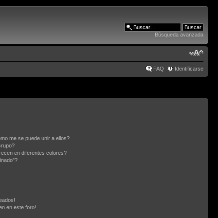
Búsqueda avanzada
FAQ
Identificarse
mo me se puede unir a ellos?
Grupo?
ecen en diferentes colores?
inado"?
eados!
en en este foro!