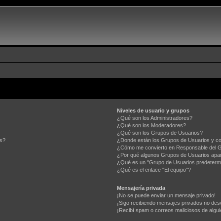
Niveles de usuario y grupos
¿Qué son los Administradores?
¿Qué son los Moderadores?
¿Qué son los Grupos de Usuarios?
os?
¿Donde están los Grupos de Usuarios y co
¿Cómo me convierto en Responsable del 
¿Por qué algunos Grupos de Usuarios apar
¿Qué es un "Grupo de Usuarios predeterm
¿Qué es el enlace "El equipo"?
Mensajería privada
¡No se puede enviar un mensaje privado!
¡Sigo recibiendo mensajes privados no des
¡Recibí spam o correos maliciosos de algui