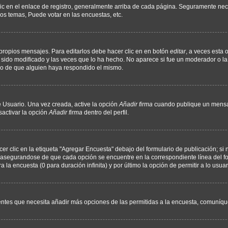
ic en el enlace de registro, generalmente arriba de cada página. Seguramente nece
os temas, Puede votar en las encuestas, etc.
propios mensajes. Para editarlos debe hacer clic en en botón
editar
, a veces esta 
sido modificado y las veces que lo ha hecho. No aparece si fue un moderador o la 
go de que alguien haya respondido el mismo.
 Usuario. Una vez creada, active la opción
Añadir firma
cuando publique un mensaj
sactivar la opción
Añadir firma
dentro del perfil.
 clic en la etiqueta "Agregar Encuesta" debajo del formulario de publicación; si n
, asegurandose de que cada opción se encuentre en la correspondiente línea del 
a la encuesta (0 para duración infinita) y por último la opción de permitir a lo usua
sientes que necesita añadir más opciones de las permitidas a la encuesta, comuníqu