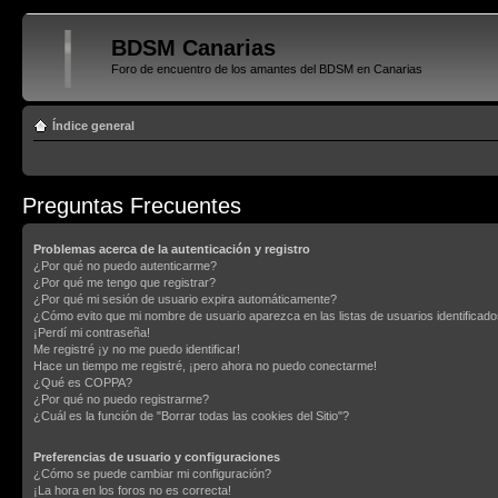
BDSM Canarias
Foro de encuentro de los amantes del BDSM en Canarias
Índice general
Preguntas Frecuentes
Problemas acerca de la autenticación y registro
¿Por qué no puedo autenticarme?
¿Por qué me tengo que registrar?
¿Por qué mi sesión de usuario expira automáticamente?
¿Cómo evito que mi nombre de usuario aparezca en las listas de usuarios identificad
¡Perdí mi contraseña!
Me registré ¡y no me puedo identificar!
Hace un tiempo me registré, ¡pero ahora no puedo conectarme!
¿Qué es COPPA?
¿Por qué no puedo registrarme?
¿Cuál es la función de "Borrar todas las cookies del Sitio"?
Preferencias de usuario y configuraciones
¿Cómo se puede cambiar mi configuración?
¡La hora en los foros no es correcta!