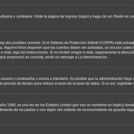
varla o cambiarla. Visite la página de ingreso (login) y haga clic en
Olvidé mi co
hay dos posibles razones. Si el Sistema de Protección Infantil (COPPA) está activad
ta. Algunos foros disponen que las cuentas deben ser activadas, ya sea por usted m
un e-mail, siga las instrucciones. Si no recibió ningún e-mail, seguramente la direc
l que proporcinó es correcta, envíe un mensaje a La Administración.
 usuario y contraseña y vuelva a intentarlo. Es posible que la administración hay
eriodo de tiempo para reducir el peso de la base de datos. Si es así, registrate 
 1998, es una ley de los Estados Unidos (por eso se mantiene en inglés) donde se 
centimiento de los padres o con algún otro método de reconocimiento de guardia lega