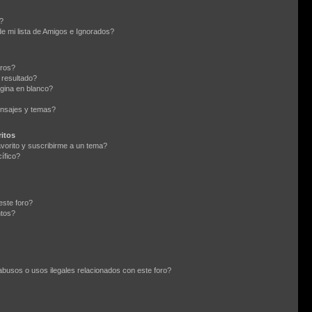
?
e mi lista de Amigos e Ignorados?
oros?
 resultado?
gina en blanco?
nsajes y temas?
itos
avorito y suscribirme a un tema?
ífico?
este foro?
ntos?
busos o usos ilegales relacionados con este foro?