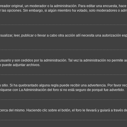
ador original, un moderador o la administración. Para editar una encuesta, hace c
ar las opciones. Sin embargo, si algún miembro ha votado, solo moderadores o admi
sualizar, leer, publicar o llevar a cabo otra acción allí necesita una autorizació
usuario y son cedidos por la administración. Tal vez la administración no permite a
o puede adjuntar archivos.
 sitio. Si ha quebrantado alguna regla puede recibir una advertencia. Por favor re
íquese con La Administración del foro si no está seguro de porqué fue advertido.
cerca del mismo. Haciendo clic sobre el botón, el foro le llevará y guiará a través 