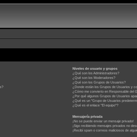
Niveles de usuario y grupos
¿Qué son los Administradores?
¿Qué son los Moderadores?
¿Qué son los Grupos de Usuarios?
os?
¿Donde están los Grupos de Usuarios y co
¿Cómo me convierto en Responsable del 
¿Por qué algunos Grupos de Usuarios apar
¿Qué es un "Grupo de Usuarios predeterm
¿Qué es el enlace "El equipo"?
Mensajería privada
¡No se puede enviar un mensaje privado!
¡Sigo recibiendo mensajes privados no des
¡Recibí spam o correos maliciosos de algui