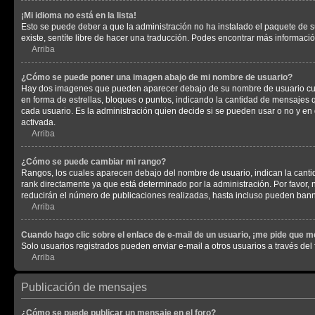
¡Mi idioma no está en la lista!
Esto se puede deber a que la administración no ha instalado el paquete de su
existe, sentíte libre de hacer una traducción. Podes encontrar más información
Arriba
¿Cómo se puede poner una imagen abajo de mi nombre de usuario?
Hay dos imagenes que pueden aparecer debajo de su nombre de usuario cuando
en forma de estrellas, bloques o puntos, indicando la cantidad de mensajes
cada usuario. Es la administración quien decide si se pueden usar o no y e
activada.
Arriba
¿Cómo se puede cambiar mi rango?
Rangos, los cuales aparecen debajo del nombre de usuario, indican la cantid
rank directamente ya que está determinado por la administración. Por favor
reducirán el número de publicaciones realizadas, hasta incluso pueden bann
Arriba
Cuando hago clic sobre el enlace de e-mail de un usuario, ¡me pide que me
Solo usuarios registrados pueden enviar e-mail a otros usuarios a través del f
Arriba
Publicación de mensajes
¿Cómo se puede publicar un mensaje en el foro?