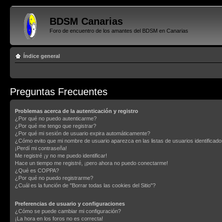
BDSM Canarias
Foro de encuentro de los amantes del BDSM en Canarias
Índice general
Preguntas Frecuentes
Problemas acerca de la autenticación y registro
¿Por qué no puedo autenticarme?
¿Por qué me tengo que registrar?
¿Por qué mi sesión de usuario expira automáticamente?
¿Cómo evito que mi nombre de usuario aparezca en las listas de usuarios identificad
¡Perdí mi contraseña!
Me registré ¡y no me puedo identificar!
Hace un tiempo me registré, ¡pero ahora no puedo conectarme!
¿Qué es COPPA?
¿Por qué no puedo registrarme?
¿Cuál es la función de "Borrar todas las cookies del Sitio"?
Preferencias de usuario y configuraciones
¿Cómo se puede cambiar mi configuración?
¡La hora en los foros no es correcta!