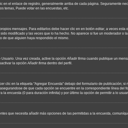
ic en el enlace de registro, generalmente arriba de cada página. Seguramente nece
os temas, Puede votar en las encuestas, etc.
propios mensajes. Para editarlos debe hacer clic en en botón
editar
, a veces esta 
sido modificado y las veces que lo ha hecho. No aparece si fue un moderador o la 
go de que alguien haya respondido el mismo.
 Usuario. Una vez creada, active la opción
Añadir firma
cuando publique un mensaj
sactivar la opción
Añadir firma
dentro del perfil.
 clic en la etiqueta "Agregar Encuesta" debajo del formulario de publicación; si n
, asegurandose de que cada opción se encuentre en la correspondiente línea del 
a la encuesta (0 para duración infinita) y por último la opción de permitir a lo usua
sientes que necesita añadir más opciones de las permitidas a la encuesta, comuníqu