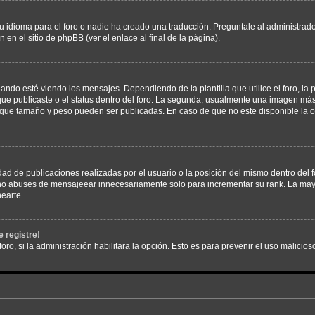
 idioma para el foro o nadie ha creado una traducción. Preguntale al administrador
 en el sitio de phpBB (ver el enlace al final de la página).
 esté viendo los mensajes. Dependiendo de la plantilla que utilice el foro, la p
 que publicaste o el status dentro del foro. La segunda, usualmente una imagen m
n que tamaño y peso pueden ser publicadas. En caso de que no este disponible la 
ad de publicaciones realizadas por el usuario o la posición del mismo dentro del 
, no abuses de mensajeear innecesariamente solo para incrementar su rank. La may
earte.
 registre!
oro, si la administración habilitara la opción. Esto es para prevenir el uso malici