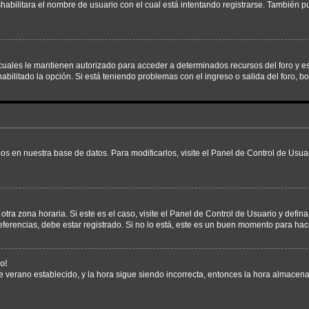
shabilitara el nombre de usuario con el cual está intentando registrarse. También 
s cuales le mantienen autorizado para acceder a determinados recursos del foro y e
habilitado la opción. Si está teniendo problemas con el ingreso o salida del foro, 
os en nuestra base de datos. Para modificarlos, visite el Panel de Control de Usuar
otra zona horaria. Si este es el caso, visite el Panel de Control de Usuario y defin
erencias, debe estar registrado. Si no lo está, este es un buen momento para hac
o!
 de verano establecido, y la hora sigue siendo incorrecta, entonces la hora almacen