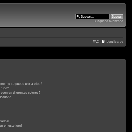
Búsqueda avanzada
FAQ
Identificarse
mo me se puede unir a ellos?
Grupo?
ecen en diferentes colores?
inado"?
eados!
en en este foro!