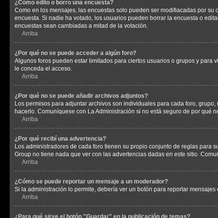
¿Cómo edito o borro una encuesta?
Como en los mensajes, las encuestas solo pueden ser modifiacadas por su cre
encuesta. Si nadie ha votado, los usuarios pueden borrar la encuesta o edit
encuestas sean cambiadas a mitad de la votación.
Arriba
¿Por qué no se puede acceder a algún foro?
Algunos foros pueden estar limitados para ciertos usuarios o grupos y para vi
le conceda el acceso.
Arriba
¿Por qué no se puede añadir archivos adjuntos?
Los permisos para adjuntar archivos son individuales para cada foro, grupo, 
hacerlo. Comuníquese con La Administración si no está seguro de por qué n
Arriba
¿Por qué recibí una advertencia?
Los administradores de cada foro tienen su propio conjunto de reglas para su
Group no tiene nada que ver con las advertencias dadas en este sitio. Comun
Arriba
¿Cómo se puede reportar un mensaje a un moderador?
Si la administración lo permite, debería ver un botón para reportar mensajes 
Arriba
¿Para qué sirve el botón "Guardar" en la publicación de temas?