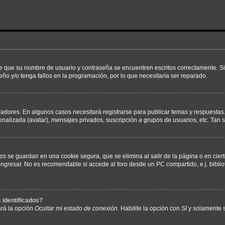
de que su nombre de usuario y contraseña se encuentren escritos correctamente. 
eño y/o tenga fallos en la programación, por lo que necesitaría ser reparado.
radores. En algunos casos necesitará registrarse para publicar temas y respuestas.
sonalizada (avatar), mensajes privados, suscripción a grupos de usuarios, etc. Ta
os se guardan en una cookie segura, que se elimina al salir de la página o en cie
gresar. No es recomendable si accede al foro desde un PC compartido, e.j. bibliotec
 identificados?
ará la opción
Ocultar mi estado de conexión
. Habilite la opción con
SI
y solamente s