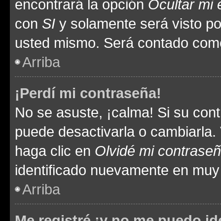
encontrará la opción
Ocultar mi
con
SI
y solamente será visto p
usted mismo. Será contado como
Arriba
¡Perdí mi contraseña!
No se asuste, ¡calma! Si su co
puede desactivarla o cambiarla. V
haga clic en
Olvidé mi contrase
identificado nuevamente en muy
Arriba
Me registré ¡y no me puedo ide