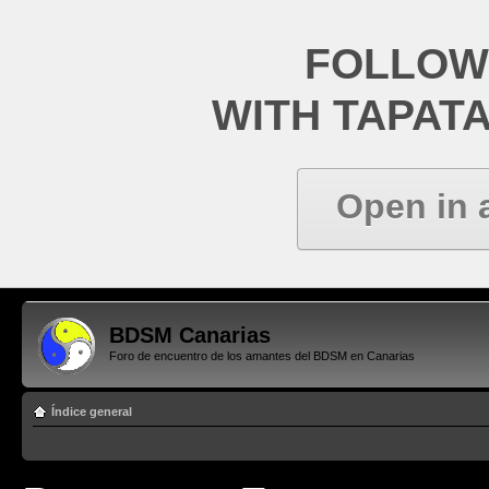
FOLLOW
WITH TAPAT
Open in 
BDSM Canarias
Foro de encuentro de los amantes del BDSM en Canarias
Índice general