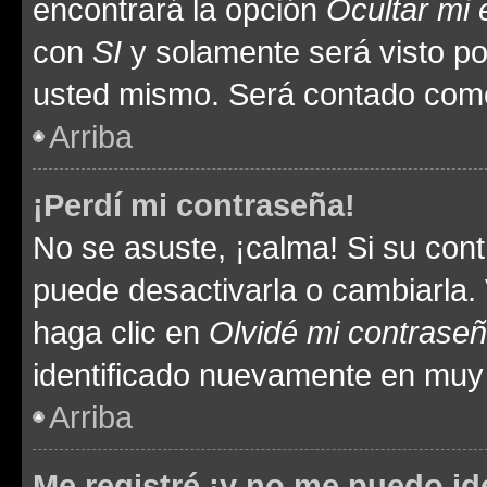
encontrará la opción
Ocultar mi
con
SI
y solamente será visto p
usted mismo. Será contado como
Arriba
¡Perdí mi contraseña!
No se asuste, ¡calma! Si su co
puede desactivarla o cambiarla. V
haga clic en
Olvidé mi contrase
identificado nuevamente en muy
Arriba
Me registré ¡y no me puedo ide