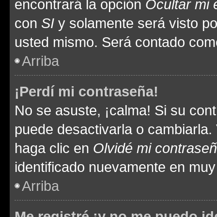
encontrará la opción
Ocultar mi
con
SI
y solamente será visto p
usted mismo. Será contado como
Arriba
¡Perdí mi contraseña!
No se asuste, ¡calma! Si su co
puede desactivarla o cambiarla. V
haga clic en
Olvidé mi contrase
identificado nuevamente en muy
Arriba
Me registré ¡y no me puedo ide