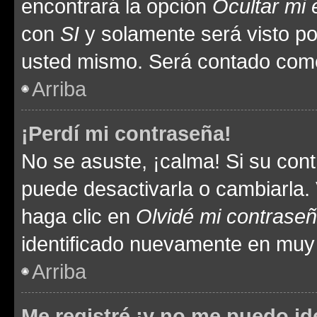
encontrará la opción
Ocultar mi
con
SI
y solamente será visto p
usted mismo. Será contado como
Arriba
¡Perdí mi contraseña!
No se asuste, ¡calma! Si su co
puede desactivarla o cambiarla. V
haga clic en
Olvidé mi contrase
identificado nuevamente en muy
Arriba
Me registré ¡y no me puedo ide