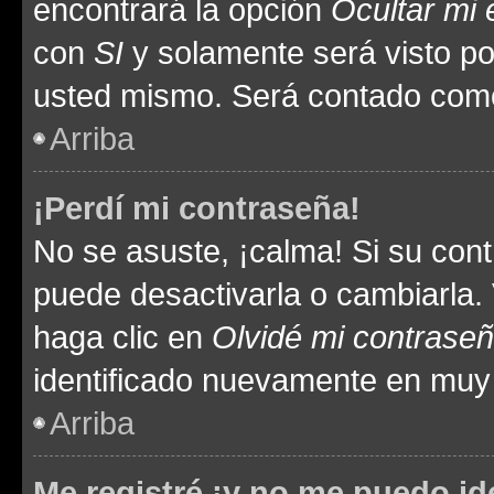
encontrará la opción
Ocultar mi
con
SI
y solamente será visto p
usted mismo. Será contado como
Arriba
¡Perdí mi contraseña!
No se asuste, ¡calma! Si su co
puede desactivarla o cambiarla. V
haga clic en
Olvidé mi contrase
identificado nuevamente en muy
Arriba
Me registré ¡y no me puedo ide