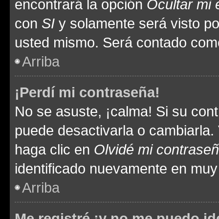
encontrará la opción
Ocultar mi
con
SI
y solamente será visto p
usted mismo. Será contado como
Arriba
¡Perdí mi contraseña!
No se asuste, ¡calma! Si su co
puede desactivarla o cambiarla. V
haga clic en
Olvidé mi contrase
identificado nuevamente en muy
Arriba
Me registré ¡y no me puedo ide