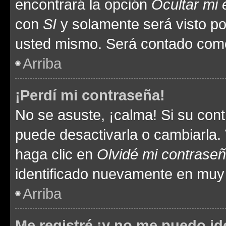
encontrará la opción
Ocultar mi
con
SI
y solamente será visto p
usted mismo. Será contado como
Arriba
¡Perdí mi contraseña!
No se asuste, ¡calma! Si su co
puede desactivarla o cambiarla. V
haga clic en
Olvidé mi contrase
identificado nuevamente en muy
Arriba
Me registré ¡y no me puedo ide