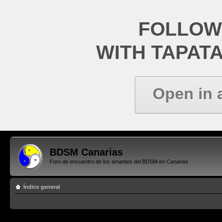
FOLLOW
WITH TAPAT
Open in 
BDSM Canarias
Foro de encuentro de los amantes del BDSM en Canarias
Índice general