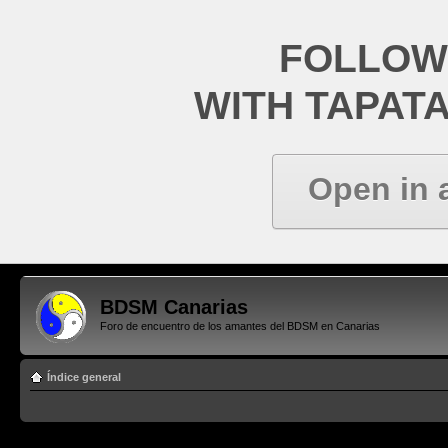
FOLLOW
WITH TAPAT
Open in 
BDSM Canarias
Foro de encuentro de los amantes del BDSM en Canarias
Índice general