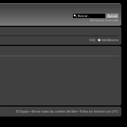
Búsqueda avanzada
FAQ
Identificarse
El Equipo
•
Borrar todas las cookies del Sitio
• Todos los horarios son UTC