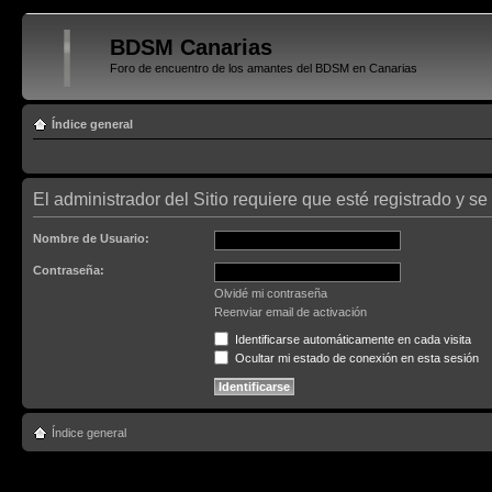
BDSM Canarias
Foro de encuentro de los amantes del BDSM en Canarias
Índice general
El administrador del Sitio requiere que esté registrado y se
Nombre de Usuario:
Contraseña:
Olvidé mi contraseña
Reenviar email de activación
Identificarse automáticamente en cada visita
Ocultar mi estado de conexión en esta sesión
Índice general