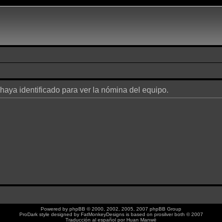
 haya identificado para ver la nómina del equipo.
Powered by
phpBB
© 2000, 2002, 2005, 2007 phpBB Group
ProDark style designed by
FatMonkeyDesigns
is based on
prosilver
both © 2007
Traducción al español por
Huan Manwë