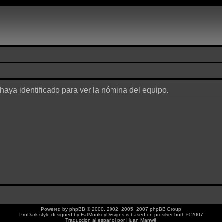
 haya identificado para ver la nómina del equipo.
Powered by
phpBB
© 2000, 2002, 2005, 2007 phpBB Group
ProDark style designed by
FatMonkeyDesigns
is based on
prosilver
both © 2007
Traducción al español por
Huan Manwë