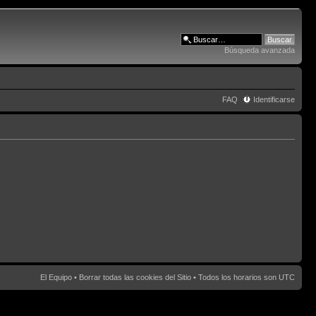
Búsqueda avanzada
FAQ
Identificarse
El Equipo
•
Borrar todas las cookies del Sitio
• Todos los horarios son UTC