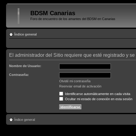
BDSM Canarias
Foro de encuentro de los amantes del BDSM en Canarias
Índice general
El administrador del Sitio requiere que esté registrado y se
Nombre de Usuario:
Contraseña:
Olvidé mi contraseña
Reenviar email de activación
Identificarse automáticamente en cada visita
Ocultar mi estado de conexión en esta sesión
Índice general