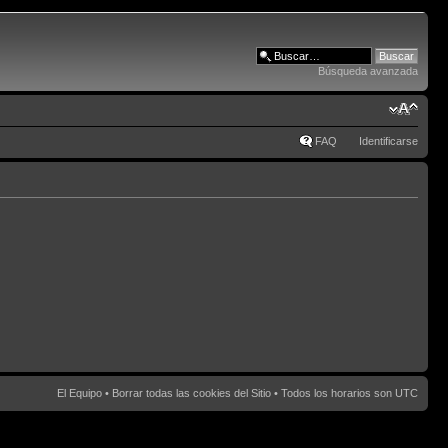
Búsqueda avanzada
FAQ
Identificarse
El Equipo
•
Borrar todas las cookies del Sitio
• Todos los horarios son UTC