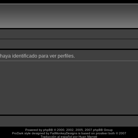
haya identificado para ver perfiles.
Powered by
phpBB
© 2000, 2002, 2005, 2007 phpBB Group
ProDark style designed by
FatMonkeyDesigns
is based on
prosilver
both © 2007
Traducción al español por
Huan Manwë