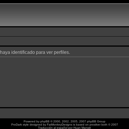
haya identificado para ver perfiles.
Powered by
phpBB
© 2000, 2002, 2005, 2007 phpBB Group
ProDark style designed by
FatMonkeyDesigns
is based on
prosilver
both © 2007
Traducción al español por
Huan Manwë