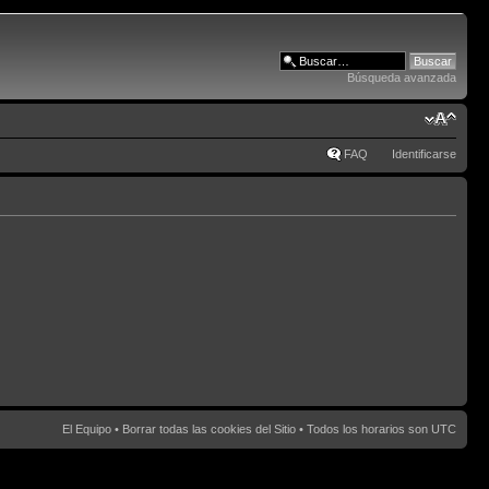
Búsqueda avanzada
FAQ
Identificarse
El Equipo
•
Borrar todas las cookies del Sitio
• Todos los horarios son UTC