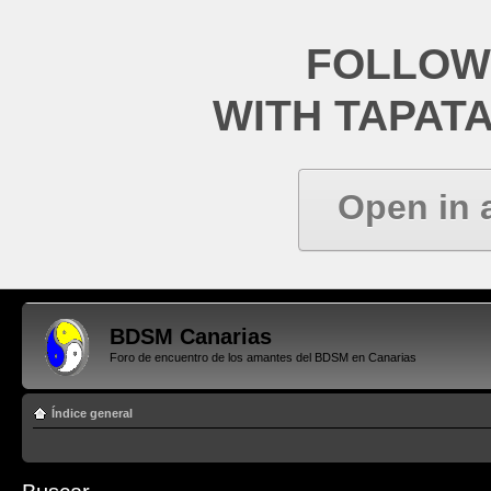
FOLLOW
WITH TAPAT
Open in 
BDSM Canarias
Foro de encuentro de los amantes del BDSM en Canarias
Índice general