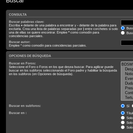
Buscar
CONSULTA
Buscar palabras clave:
Escriba
+
delante de una palabra a encontrar y
-
delante de la palabra para
Busc
excluirla. Crea una lista de palabras separadas por
|
entre corchetes si solo
una de ellas se quiere encontrar. Emplee
*
como comodín para
Busc
coincidencias parciales.
Buscar autor:
Emplee * como comodín para coincidencias parciales.
OPCIONES DE BÚSQUEDA
Buscar en Foros:
Seleccione el Foro o Foros en los que desea buscar. Para agilizar puede
buscar en los subforos seleccionando el Foro padre y habilitar la búsqueda
en los subforos (en Opciones de búsqueda).
Buscar en subforos:
Sí
Buscar en :
Títul
Solo 
Solo 
Solo