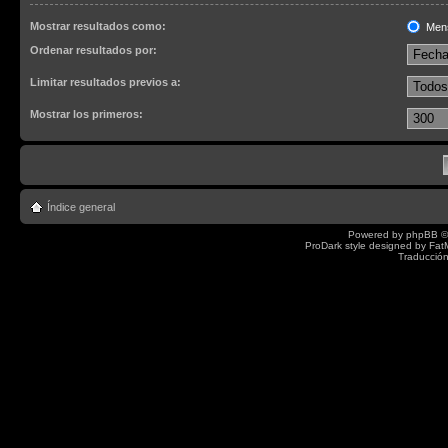
Mostrar resultados como:
Men
Ordenar resultados por:
Limitar resultados previos a:
Mostrar los primeros:
Índice general
Powered by
phpBB
©
ProDark style designed by
Fat
Traducción