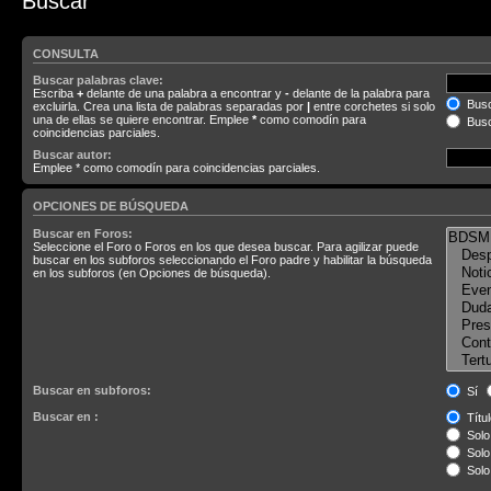
Buscar
CONSULTA
Buscar palabras clave:
Escriba
+
delante de una palabra a encontrar y
-
delante de la palabra para
Busc
excluirla. Crea una lista de palabras separadas por
|
entre corchetes si solo
una de ellas se quiere encontrar. Emplee
*
como comodín para
Busc
coincidencias parciales.
Buscar autor:
Emplee * como comodín para coincidencias parciales.
OPCIONES DE BÚSQUEDA
Buscar en Foros:
Seleccione el Foro o Foros en los que desea buscar. Para agilizar puede
buscar en los subforos seleccionando el Foro padre y habilitar la búsqueda
en los subforos (en Opciones de búsqueda).
Buscar en subforos:
Sí
Buscar en :
Títul
Solo 
Solo 
Solo