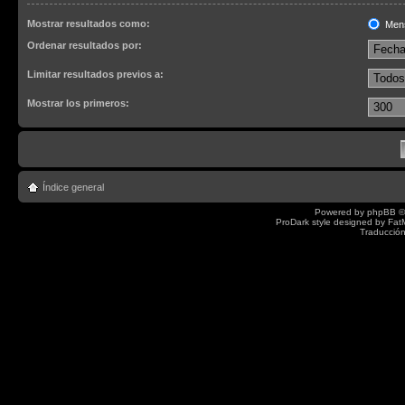
Mostrar resultados como:
Men
Ordenar resultados por:
Limitar resultados previos a:
Mostrar los primeros:
Índice general
Powered by
phpBB
©
ProDark style designed by
Fat
Traducción