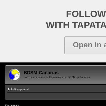
FOLLOW
WITH TAPAT
Open in 
BDSM Canarias
Foro de encuentro de los amantes del BDSM en Canarias
Índice general