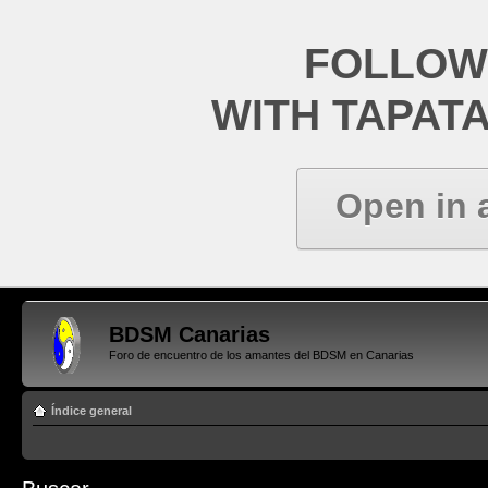
FOLLOW
WITH TAPAT
Open in 
BDSM Canarias
Foro de encuentro de los amantes del BDSM en Canarias
Índice general