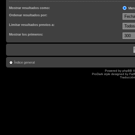
Mostrar resultados como:
Men
Ordenar resultados por:
Limitar resultados previos a:
Mostrar los primeros:
Índice general
Powered by
phpBB
©
ProDark style designed by
Fat
Traducción