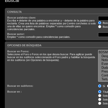
Buscar
CONSULTA
Buscar palabras clave:
Escriba
+
delante de una palabra a encontrar y
-
delante de la palabra para
Busc
excluirla. Crea una lista de palabras separadas por
|
entre corchetes si solo
una de ellas se quiere encontrar. Emplee
*
como comodín para
Busc
coincidencias parciales.
Buscar autor:
Emplee * como comodín para coincidencias parciales.
OPCIONES DE BÚSQUEDA
Buscar en Foros:
Seleccione el Foro o Foros en los que desea buscar. Para agilizar puede
buscar en los subforos seleccionando el Foro padre y habilitar la búsqueda
en los subforos (en Opciones de búsqueda).
Buscar en subforos:
Sí
Buscar en :
Títul
Solo 
Solo 
Solo