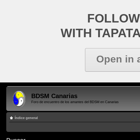
FOLLOW
WITH TAPAT
Open in 
BDSM Canarias
Foro de encuentro de los amantes del BDSM en Canarias
Índice general