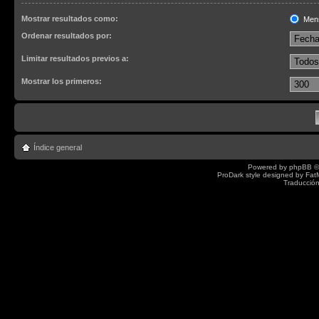
Mostrar resultados como:
Men
Ordenar resultados por:
Limitar resultados previos a:
Mostrar los primeros:
Índice general
Powered by
phpBB
©
ProDark style designed by
Fat
Traducción