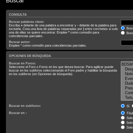
Buscar
CONSULTA
Buscar palabras clave:
Escriba
+
delante de una palabra a encontrar y
-
delante de la palabra para
Busc
excluirla. Crea una lista de palabras separadas por
|
entre corchetes si solo
una de ellas se quiere encontrar. Emplee
*
como comodín para
Busc
coincidencias parciales.
Buscar autor:
Emplee * como comodín para coincidencias parciales.
OPCIONES DE BÚSQUEDA
Buscar en Foros:
Seleccione el Foro o Foros en los que desea buscar. Para agilizar puede
buscar en los subforos seleccionando el Foro padre y habilitar la búsqueda
en los subforos (en Opciones de búsqueda).
Buscar en subforos:
Sí
Buscar en :
Títul
Solo 
Solo 
Solo