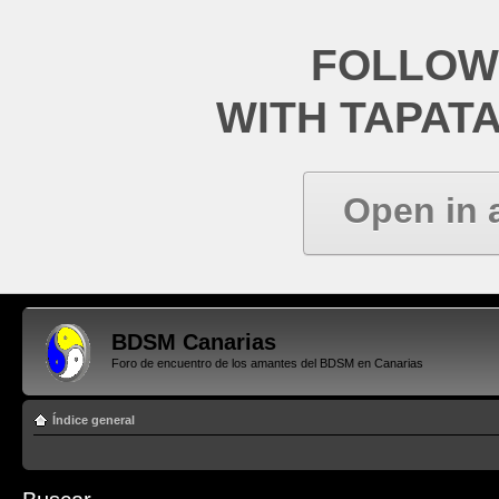
FOLLOW
WITH TAPAT
Open in 
BDSM Canarias
Foro de encuentro de los amantes del BDSM en Canarias
Índice general