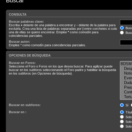
Buscar
CONSULTA
Buscar palabras clave:
Escriba
+
delante de una palabra a encontrar y
-
delante de la palabra para
Busc
excluirla. Crea una lista de palabras separadas por
|
entre corchetes si solo
una de ellas se quiere encontrar. Emplee
*
como comodín para
Busc
coincidencias parciales.
Buscar autor:
Emplee * como comodín para coincidencias parciales.
OPCIONES DE BÚSQUEDA
Buscar en Foros:
Seleccione el Foro o Foros en los que desea buscar. Para agilizar puede
buscar en los subforos seleccionando el Foro padre y habilitar la búsqueda
en los subforos (en Opciones de búsqueda).
Buscar en subforos:
Sí
Buscar en :
Títul
Solo 
Solo 
Solo