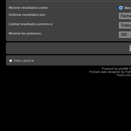
Mostrar resultados como:
Men
Ordenar resultados por:
Limitar resultados previos a:
Mostrar los primeros:
Índice general
Powered by
phpBB
©
ProDark style designed by
Fat
Traducción