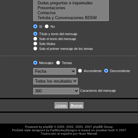
Sí
No
Título y texto del mensaje
Solo el texto del mensaje
Solo títulos
Solo el primer mensaje de los temas
Mensajes
Temas
Ascendente
Descendente
Caracteres del mensaje
Powered by
phpBB
© 2000, 2002, 2005, 2007 phpBB Group
ProDark style designed by
FatMonkeyDesigns
is based on
prosilver
both © 2007
Traducción al español por
Huan Manwë