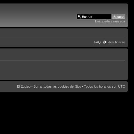
Búsqueda avanzada
FAQ
Identificarse
El Equipo
•
Borrar todas las cookies del Sitio
• Todos los horarios son UTC