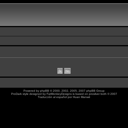
Powered by
phpBB
© 2000, 2002, 2005, 2007 phpBB Group
ProDark style designed by
FatMonkeyDesigns
is based on
prosilver
both © 2007
Traducción al español por
Huan Manwë