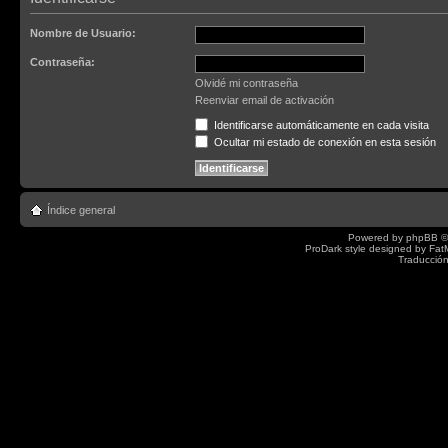
Nombre de Usuario:
Contraseña:
Olvidé mi contraseña
Reenviar email de activación
Identificarse automáticamente en cada visita
Ocultar mi estado de conexión en esta sesión
Índice general
Powered by
phpBB
©
ProDark style designed by
Fat
Traducción