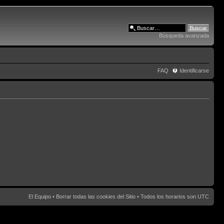
Búsqueda avanzada
FAQ
Identificarse
El Equipo
•
Borrar todas las cookies del Sitio
• Todos los horarios son UTC