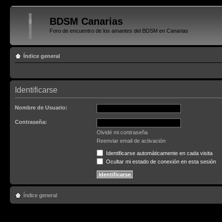
BDSM Canarias
Foro de encuentro de los amantes del BDSM en Canarias
Índice general
Identificarse
Nombre de Usuario:
Contraseña:
Olvidé mi contraseña
Reenviar email de activación
Identificarse automáticamente en cada visita
Ocultar mi estado de conexión en esta sesión
Índice general