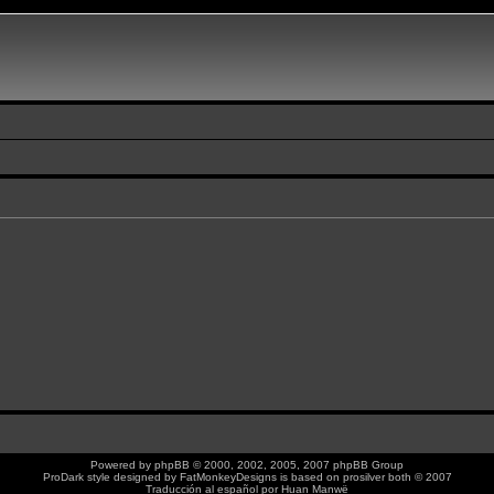
Powered by
phpBB
© 2000, 2002, 2005, 2007 phpBB Group
ProDark style designed by
FatMonkeyDesigns
is based on
prosilver
both © 2007
Traducción al español por
Huan Manwë