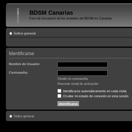
BDSM Canarias
Foro de encuentro de los amantes del BDSM en Canarias
Índice general
Identificarse
Nombre de Usuario:
Contraseña:
Olvidé mi contraseña
Reenviar email de activación
Identificarse automáticamente en cada visita
Ocultar mi estado de conexión en esta sesión
Índice general