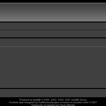
Powered by
phpBB
© 2000, 2002, 2005, 2007 phpBB Group
ProDark style designed by
FatMonkeyDesigns
is based on
prosilver
both © 2007
Traducción al español por
Huan Manwë