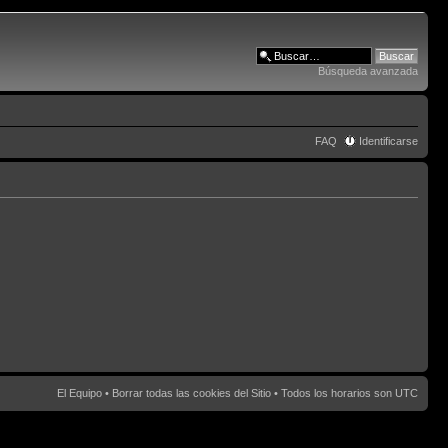
Búsqueda avanzada
FAQ
Identificarse
El Equipo
•
Borrar todas las cookies del Sitio
• Todos los horarios son UTC