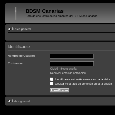
BDSM Canarias
Foro de encuentro de los amantes del BDSM en Canarias
Índice general
Identificarse
Nombre de Usuario:
Contraseña:
Olvidé mi contraseña
Reenviar email de activación
Identificarse automáticamente en cada visita
Ocultar mi estado de conexión en esta sesión
Índice general