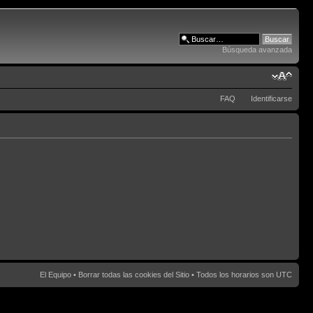
Búsqueda avanzada
FAQ
Identificarse
El Equipo
•
Borrar todas las cookies del Sitio
• Todos los horarios son UTC