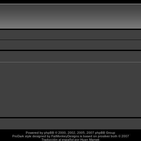
Powered by
phpBB
© 2000, 2002, 2005, 2007 phpBB Group
ProDark style designed by
FatMonkeyDesigns
is based on
prosilver
both © 2007
Traducción al español por
Huan Manwë