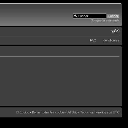
Búsqueda avanzada
FAQ
Identificarse
El Equipo
•
Borrar todas las cookies del Sitio
• Todos los horarios son UTC