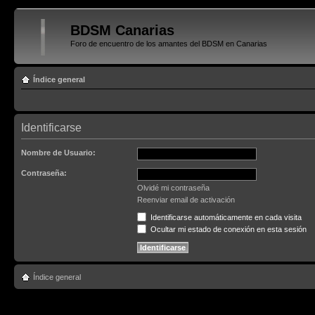
BDSM Canarias
Foro de encuentro de los amantes del BDSM en Canarias
Índice general
Identificarse
Nombre de Usuario:
Contraseña:
Olvidé mi contraseña
Reenviar email de activación
Identificarse automáticamente en cada visita
Ocultar mi estado de conexión en esta sesión
Índice general