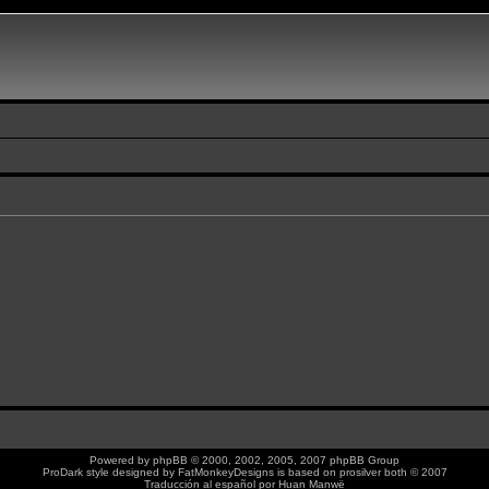
Powered by
phpBB
© 2000, 2002, 2005, 2007 phpBB Group
ProDark style designed by
FatMonkeyDesigns
is based on
prosilver
both © 2007
Traducción al español por
Huan Manwë