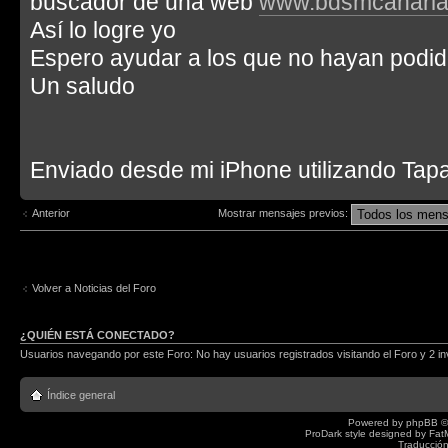
buscador de una web
www.bdsmcanaria
Así lo logre yo
Espero ayudar a los que no hayan podi
Un saludo
Enviado desde mi iPhone utilizando Tapa
Anterior
Mostrar mensajes previos:
Volver a Noticias del Foro
¿QUIÉN ESTÁ CONECTADO?
Usuarios navegando por este Foro: No hay usuarios registrados visitando el Foro y 2 in
Índice general
Powered by
phpBB
©
ProDark style designed by
Fat
Traducción