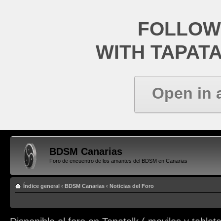
FOLLOW
WITH TAPAT
Open in 
BDSM Canarias
Foro de encuentro de los amantes del BDSM en Canarias
Índice general
‹
BDSM Canarias
‹
Noticias del Foro