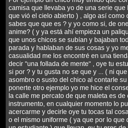
camisa que llevaba yo de una serie que
que vió el cielo abierto ) , algo así com
sabes que que es ? y yo como si, de one
anime? ( y ya está ahí empieza un paliqu
que unos chicos se subían y bajaban tod
parada y hablaban de sus cosas y yo me
casualidad me los encontré en una tiend
decir "una follada de mente" , oye tu estu
si por ? y tu gusta no se que y ... ( ni qu
asombro o susto del chico al contarle su
ponerte otro ejemplo yo me hice el cons
la calle me percato de que maleta es de 
instrumento, en cualquier momento lo p
acercarme y decirle oye tu tocas tal cos
o el mismo uniforme ( ya que por lo que
un estudiante ) que llevan, ey tu eres de t