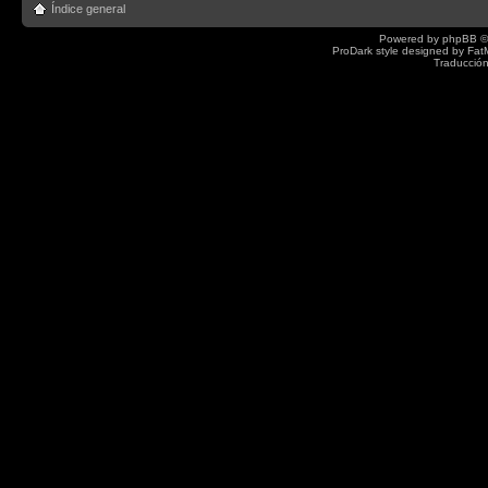
Índice general
Powered by
phpBB
©
ProDark style designed by
Fat
Traducción