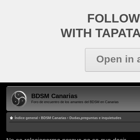
FOLLOW
WITH TAPAT
Open in 
BDSM Canarias
Foro de encuentro de los amantes del BDSM en Canarias
Índice general
‹
BDSM Canarias
‹
Dudas,preguntas e inquietudes